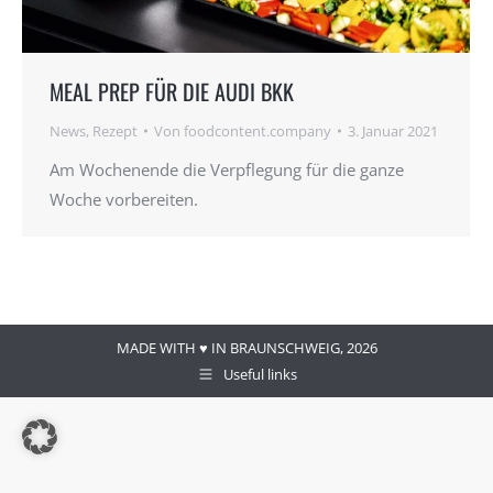
MEAL PREP FÜR DIE AUDI BKK
News
,
Rezept
Von
foodcontent.company
3. Januar 2021
Am Wochenende die Verpflegung für die ganze
Woche vorbereiten.
MADE WITH ♥ IN BRAUNSCHWEIG, 2026
Useful links