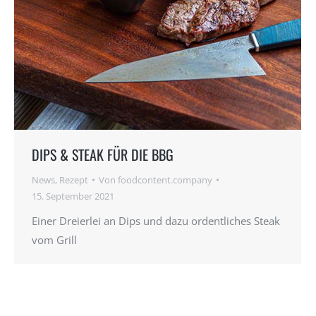
DIPS & STEAK FÜR DIE BBG
News
,
Rezept
Von
foodcontent.company
15. September 2021
Einer Dreierlei an Dips und dazu ordentliches Steak
vom Grill