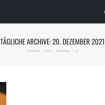
TÄGLICHE ARCHIVE:
20. DEZEMBER 2021
Du bist hier:
Startseite
2021
Dezember
20