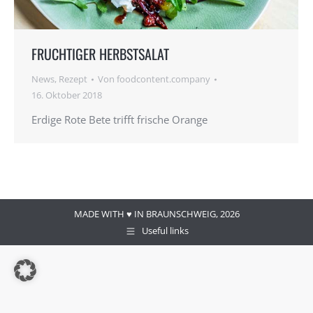
FRUCHTIGER HERBSTSALAT
News
,
Rezept
Von
foodcontent.company
16. Oktober 2018
Erdige Rote Bete trifft frische Orange
MADE WITH ♥ IN BRAUNSCHWEIG, 2026
Useful links