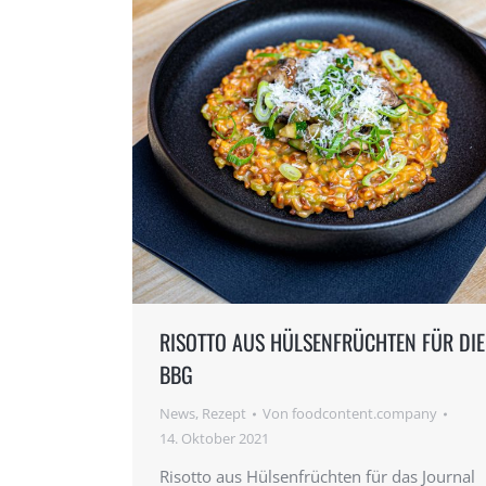
RISOTTO AUS HÜLSENFRÜCHTEN FÜR DIE
BBG
News
,
Rezept
Von
foodcontent.company
14. Oktober 2021
Risotto aus Hülsenfrüchten für das Journal