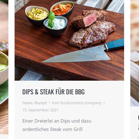
DIPS & STEAK FÜR DIE BBG
News
,
Rezept
Von
foodcontent.company
15. September 2021
Einer Dreierlei an Dips und dazu
ordentliches Steak vom Grill