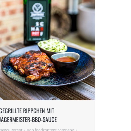
GEGRILLTE RIPPCHEN MIT
JÄGERMEISTER-BBQ-SAUCE
News
,
Rezept
Von
foodcontent.company