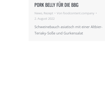
PORK BELLY FÜR DIE BBG
News
,
Rezept
Von
foodcontent.company
2. August 2022
Schweinebauch asiatisch mit einer Altbier-
Teriaky-Soße und Gurkensalat