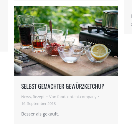
SELBST GEMACHTER GEWÜRZKETCHUP
News
,
Rezept
Von
foodcontent.company
16. September 2018
Besser als gekauft.