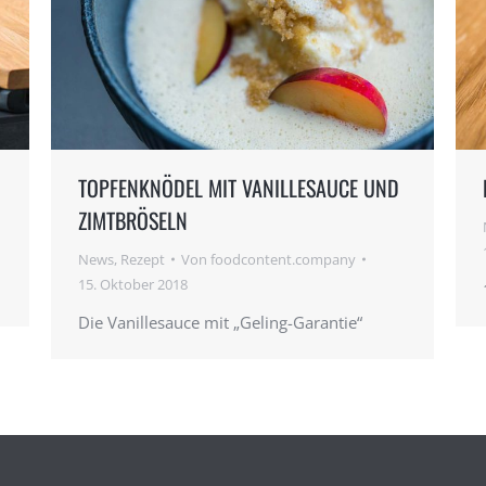
TOPFENKNÖDEL MIT VANILLESAUCE UND
ZIMTBRÖSELN
News
,
Rezept
Von
foodcontent.company
15. Oktober 2018
Die Vanillesauce mit „Geling-Garantie“