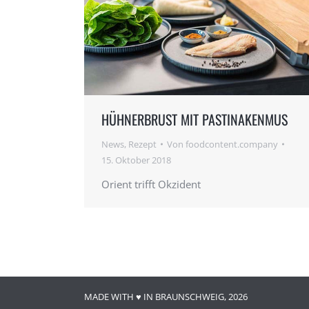
HÜHNERBRUST MIT PASTINAKENMUS
News
,
Rezept
Von
foodcontent.company
15. Oktober 2018
Orient trifft Okzident
MADE WITH ♥ IN BRAUNSCHWEIG, 2026