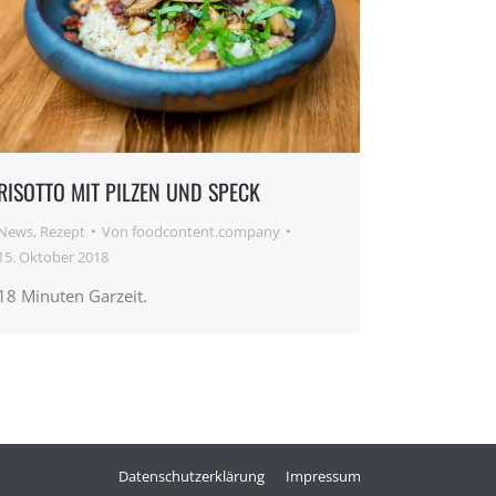
RISOTTO MIT PILZEN UND SPECK
News
,
Rezept
Von
foodcontent.company
15. Oktober 2018
18 Minuten Garzeit.
Datenschutzerklärung
Impressum