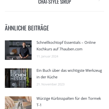
CHAI-STYLE SIRUP
Nächster
Beitrag:
ÄHNLICHE BEITRÄGE
Schnellkochtopf Essentials – Online
Kochkurs auf 7hauben.com
11. Januar 2024
Ein Buch über das wichtigste Werkzeug
in der Küche
21. November 2023
Würzige Kürbisspalten für den Tormek
T-1