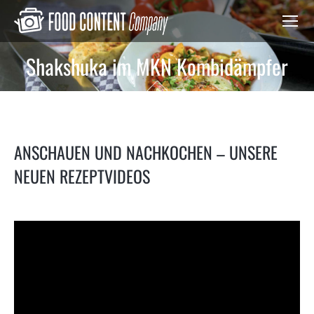
Shakshuka im MKN Kombidämpfer
Du bist hier:
ANSCHAUEN UND NACHKOCHEN – UNSERE
NEUEN REZEPTVIDEOS