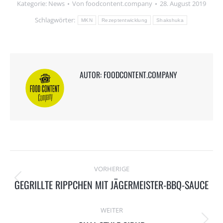
Kategorie:
News
Von
foodcontent.company
28. August 2019
Schlagwörter:
MKN
Rezeptentwicklung
Shakshuka
AUTOR:
FOODCONTENT.COMPANY
BEITRAGSNAVIGATION
VORHERIGE
GEGRILLTE RIPPCHEN MIT JÄGERMEISTER-BBQ-SAUCE
Vorheriger
Beitrag:
WEITER