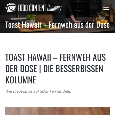
Toast Hawaii – Fernweh aus der Dose
Du bist hier:
TOAST HAWAII – FERNWEH AUS
DER DOSE | DIE BESSERBISSEN
KOLUMNE
Wie die Ananas auf Schinken landete.