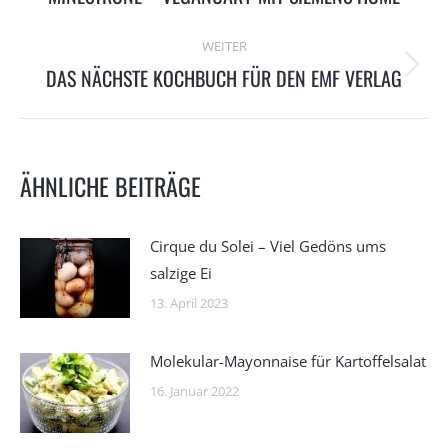
Beitrag:
WEITER
DAS NÄCHSTE KOCHBUCH FÜR DEN EMF VERLAG
Nächster
Beitrag:
ÄHNLICHE BEITRÄGE
Cirque du Solei – Viel Gedöns ums
salzige Ei
13. April 2023
Molekular-Mayonnaise für Kartoffelsalat
16. Januar 2022